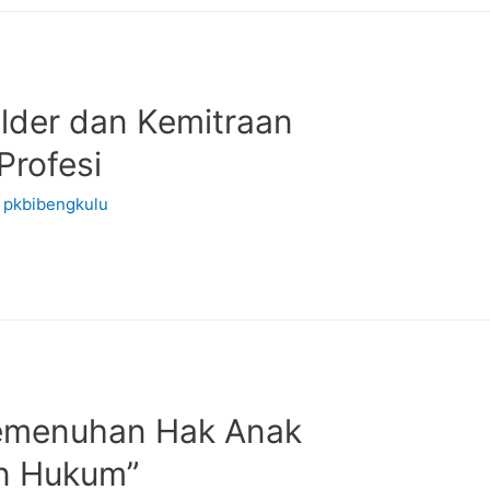
lder dan Kemitraan
Profesi
y
pkbibengkulu
“Pemenuhan Hak Anak
n Hukum”