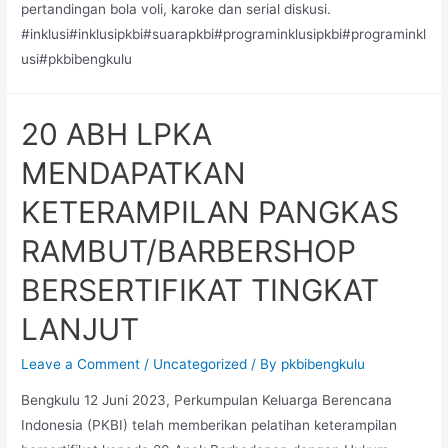
pertandingan bola voli, karoke dan serial diskusi.
LPKA
#inklusi#inklusipkbi#suarapkbi#programinklusipkbi#programinkl
KLAS
usi#pkbibengkulu
II
BENGKULU
20 ABH LPKA
MENDAPATKAN
KETERAMPILAN PANGKAS
RAMBUT/BARBERSHOP
BERSERTIFIKAT TINGKAT
LANJUT
Leave a Comment
/
Uncategorized
/ By
pkbibengkulu
Bengkulu 12 Juni 2023, Perkumpulan Keluarga Berencana
Indonesia (PKBI) telah memberikan pelatihan keterampilan