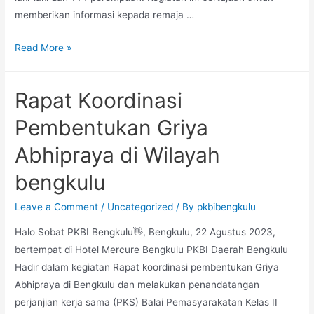
memberikan informasi kepada remaja …
Sosialisasi
Read More »
Perkembangan
Remaja
Rapat Koordinasi
dan
HKSR
Pembentukan Griya
(Hak
Abhipraya di Wilayah
Kesehatan
Seksual
bengkulu
dan
Reproduksi)
Leave a Comment
/
Uncategorized
/ By
pkbibengkulu
Halo Sobat PKBI Bengkulu👋, Bengkulu, 22 Agustus 2023,
bertempat di Hotel Mercure Bengkulu PKBI Daerah Bengkulu
Hadir dalam kegiatan Rapat koordinasi pembentukan Griya
Abhipraya di Bengkulu dan melakukan penandatangan
perjanjian kerja sama (PKS) Balai Pemasyarakatan Kelas II