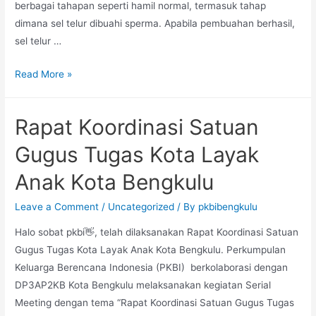
berbagai tahapan seperti hamil normal, termasuk tahap
dimana sel telur dibuahi sperma. Apabila pembuahan berhasil,
sel telur …
BLIGHTED
Read More »
OVUM
ATAU
Rapat Koordinasi Satuan
KEHAMILAN
KOSONG
Gugus Tugas Kota Layak
Anak Kota Bengkulu
Leave a Comment
/
Uncategorized
/ By
pkbibengkulu
Halo sobat pkbi👋, telah dilaksanakan Rapat Koordinasi Satuan
Gugus Tugas Kota Layak Anak Kota Bengkulu. Perkumpulan
Keluarga Berencana Indonesia (PKBI) berkolaborasi dengan
DP3AP2KB Kota Bengkulu melaksanakan kegiatan Serial
Meeting dengan tema “Rapat Koordinasi Satuan Gugus Tugas