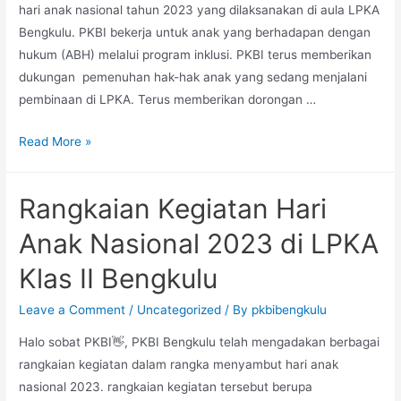
hari anak nasional tahun 2023 yang dilaksanakan di aula LPKA
Bengkulu. PKBI bekerja untuk anak yang berhadapan dengan
hukum (ABH) melalui program inklusi. PKBI terus memberikan
dukungan pemenuhan hak-hak anak yang sedang menjalani
pembinaan di LPKA. Terus memberikan dorongan …
KOLABORASI
Read More »
PKBI
DAN
Rangkaian Kegiatan Hari
LPKA
MEWUJUDKAN
Anak Nasional 2023 di LPKA
PERINGATAN
Klas II Bengkulu
HARI
ANAK
Leave a Comment
/
Uncategorized
/ By
pkbibengkulu
NASIONAL
Halo sobat PKBI👋, PKBI Bengkulu telah mengadakan berbagai
TAHUN
rangkaian kegiatan dalam rangka menyambut hari anak
2023
nasional 2023. rangkaian kegiatan tersebut berupa
DI