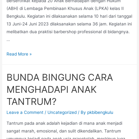
bersertifikat kepada 20 Anak Berhadapan dengan Hukum
(ABH) di Lembaga Pembinaan Khusus Anak (LPKA) kelas II
Bengkulu. Kegiatan ini dilaksanakan selama 10 hari dari tanggal
13 Juni-24 Juni 2023 dilaksanakan selama 36 jam. Kegiatan ini
melibatkan dua praktisi barbershop professional di bidangnya.
…
20
Read More »
ABH
LPKA
BUNDA BINGUNG CARA
MENDAPATKAN
KETERAMPILAN
MENGHADAPI ANAK
PANGKAS
TANTRUM?
RAMBUT/BARBERSHOP
BERSERTIFIKAT
Leave a Comment
/
Uncategorized
/ By
pkbibengkulu
TINGKAT
Tantrum pada anak adalah kejadian di mana anak menjadi
LANJUT
sangat marah, emosional, dan sulit dikendalikan. Tantrum
umumnya terjadi pada anak usia prasekolah, meskipun juga