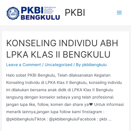
Skip
PKBI
to
Main
content
Men
KONSELING INDIVIDU ABH
LPKA KLAS II BENGKULU
Leave a Comment
/
Uncategorized
/ By
pkbibengkulu
Halo sobat PKBI Bengkulu, Telah dilaksanakan Kegiatan
Konseling Individu di LPKA Klas II Bengkulu, konseling individu
ini dilakukan bersama anak didik di LPKA Klas II Bengkulu
langsung dengan konselor sebaya yang telah profesional.
jangan lupa like, follow, komen dan share ya❤️ Untuk informasi
menarik lainnya,jangan lupa follow kami !Instagram :
@pkbibengkuluTiktok : @pkbibengkuluFacebook : pkbi …