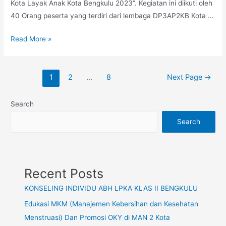
Kota Layak Anak Kota Bengkulu 2023”. Kegiatan ini diikuti oleh
40 Orang peserta yang terdiri dari lembaga DP3AP2KB Kota …
Rapat
Read More »
Koordinasi
Satuan
Posts
Gugus
1
2
…
8
Next Page
→
navigation
Tugas
Kota
Search
Layak
Search
Anak
Kota
Bengkulu
Recent Posts
KONSELING INDIVIDU ABH LPKA KLAS II BENGKULU
Edukasi MKM (Manajemen Kebersihan dan Kesehatan
Menstruasi) Dan Promosi OKY di MAN 2 Kota