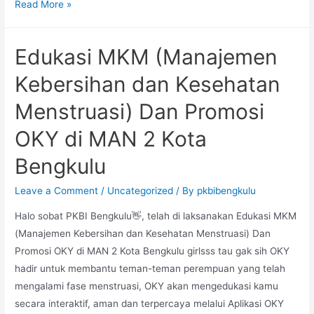
KONSELING
Read More »
INDIVIDU
ABH
Edukasi MKM (Manajemen
LPKA
KLAS
Kebersihan dan Kesehatan
II
Menstruasi) Dan Promosi
BENGKULU
OKY di MAN 2 Kota
Bengkulu
Leave a Comment
/
Uncategorized
/ By
pkbibengkulu
Halo sobat PKBI Bengkulu👋, telah di laksanakan Edukasi MKM
(Manajemen Kebersihan dan Kesehatan Menstruasi) Dan
Promosi OKY di MAN 2 Kota Bengkulu girlsss tau gak sih OKY
hadir untuk membantu teman-teman perempuan yang telah
mengalami fase menstruasi, OKY akan mengedukasi kamu
secara interaktif, aman dan terpercaya melalui Aplikasi OKY