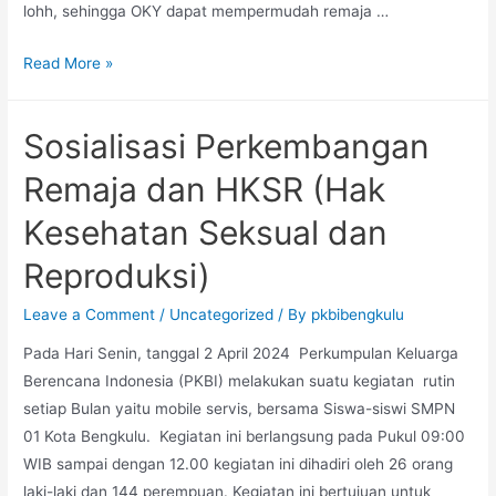
lohh, sehingga OKY dapat mempermudah remaja …
Edukasi
Read More »
MKM
(Manajemen
Sosialisasi Perkembangan
Kebersihan
dan
Remaja dan HKSR (Hak
Kesehatan
Kesehatan Seksual dan
Menstruasi)
Dan
Reproduksi)
Promosi
OKY
Leave a Comment
/
Uncategorized
/ By
pkbibengkulu
di
Pada Hari Senin, tanggal 2 April 2024 Perkumpulan Keluarga
MAN
Berencana Indonesia (PKBI) melakukan suatu kegiatan rutin
2
setiap Bulan yaitu mobile servis, bersama Siswa-siswi SMPN
Kota
01 Kota Bengkulu. Kegiatan ini berlangsung pada Pukul 09:00
Bengkulu
WIB sampai dengan 12.00 kegiatan ini dihadiri oleh 26 orang
laki-laki dan 144 perempuan. Kegiatan ini bertujuan untuk