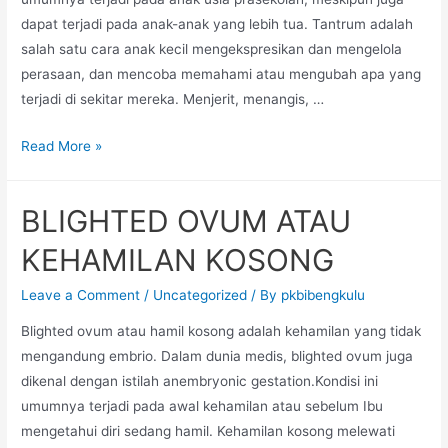
dapat terjadi pada anak-anak yang lebih tua. Tantrum adalah
salah satu cara anak kecil mengekspresikan dan mengelola
perasaan, dan mencoba memahami atau mengubah apa yang
terjadi di sekitar mereka. Menjerit, menangis, …
BUNDA
Read More »
BINGUNG
CARA
BLIGHTED OVUM ATAU
MENGHADAPI
ANAK
KEHAMILAN KOSONG
TANTRUM?
Leave a Comment
/
Uncategorized
/ By
pkbibengkulu
Blighted ovum atau hamil kosong adalah kehamilan yang tidak
mengandung embrio. Dalam dunia medis, blighted ovum juga
dikenal dengan istilah anembryonic gestation.Kondisi ini
umumnya terjadi pada awal kehamilan atau sebelum Ibu
mengetahui diri sedang hamil. Kehamilan kosong melewati