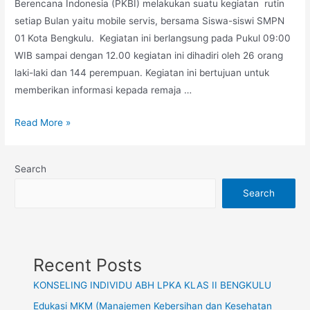
Berencana Indonesia (PKBI) melakukan suatu kegiatan rutin
setiap Bulan yaitu mobile servis, bersama Siswa-siswi SMPN
01 Kota Bengkulu. Kegiatan ini berlangsung pada Pukul 09:00
WIB sampai dengan 12.00 kegiatan ini dihadiri oleh 26 orang
laki-laki dan 144 perempuan. Kegiatan ini bertujuan untuk
memberikan informasi kepada remaja …
Sosialisasi
Read More »
Perkembangan
Remaja
Search
dan
HKSR
Search
(Hak
Kesehatan
Seksual
Recent Posts
dan
Reproduksi)
KONSELING INDIVIDU ABH LPKA KLAS II BENGKULU
Edukasi MKM (Manajemen Kebersihan dan Kesehatan