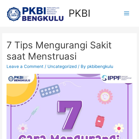
Skip
PKBI
to
Main
content
Men
7 Tips Mengurangi Sakit
saat Menstruasi
Leave a Comment
/
Uncategorized
/ By
pkbibengkulu